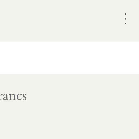
•
•
•
rancs