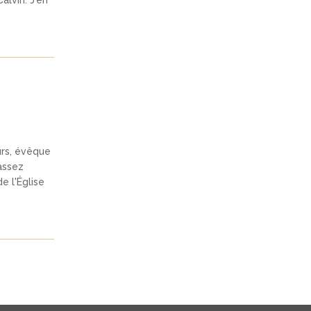
alvin. J'en
urs, évêque
assez
e l'Église