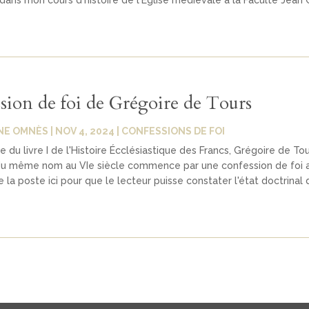
ans mon cours d'histoire de l'Église médiévale à la Faculté Jean C
sion de foi de Grégoire de Tours
NE OMNÈS
|
NOV 4, 2024
|
CONFESSIONS DE FOI
e du livre I de l'Histoire Écclésiastique des Francs, Grégoire de To
e du même nom au VIe siècle commence par une confession de foi 
e la poste ici pour que le lecteur puisse constater l'état doctrinal d