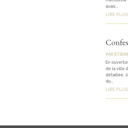
mentionné d
avais...
LIRE PLUS
Confes
PAR
ÉTIEN
En ouvertur
de la vill
détaillée. J
du...
LIRE PLUS