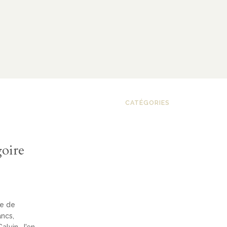
CATÉGORIES
goire
te de
ancs,