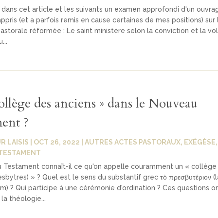
dans cet article et les suivants un examen approfondi d'un ouvra
pris (et a parfois remis en cause certaines de mes positions) sur 
astorale réformée : Le saint ministère selon la conviction et la vo
...
ollège des anciens » dans le Nouveau
ent ?
R LAISIS
|
OCT 26, 2022
|
AUTRES ACTES PASTORAUX
,
EXÉGÈSE
TESTAMENT
 Testament connaît-il ce qu'on appelle couramment un « collège
esbytres) » ? Quel est le sens du substantif grec τὸ πρεσβυτέριον (l
m) ? Qui participe à une cérémonie d'ordination ? Ces questions on
la théologie...