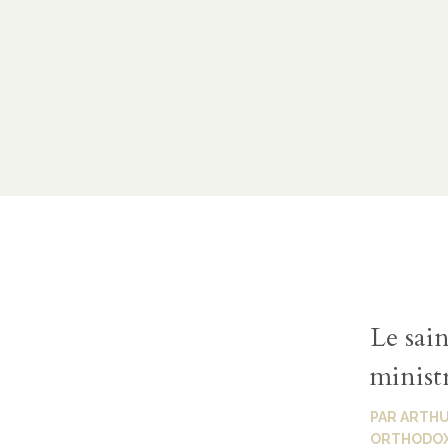
Le sain
minist
PAR
ARTHU
ORTHODOXI