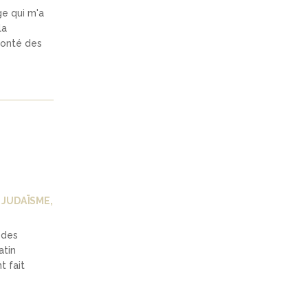
ge qui m'a
la
lonté des
,
JUDAÏSME
,
 des
atin
t fait