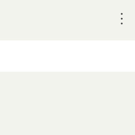
•
•
•