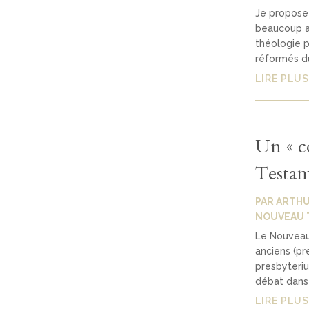
Je propose 
beaucoup ap
théologie p
réformés du
LIRE PLUS
Un « c
Testam
PAR
ARTHU
NOUVEAU 
Le Nouveau
anciens (pr
presbyteriu
débat dans 
LIRE PLUS