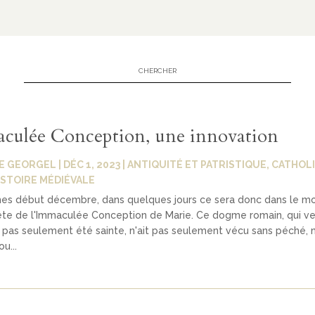
culée Conception, une innovation
E GEORGEL
|
DÉC 1, 2023
|
ANTIQUITÉ ET PATRISTIQUE
,
CATHOLI
ISTOIRE MÉDIÉVALE
s début décembre, dans quelques jours ce sera donc dans le m
ête de l'Immaculée Conception de Marie. Ce dogme romain, qui ve
t pas seulement été sainte, n'ait pas seulement vécu sans péché, n
u...