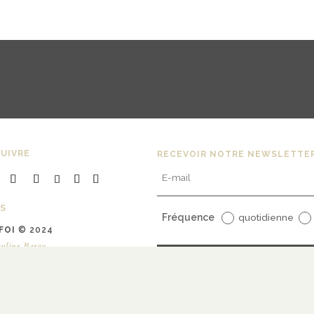
UIVRE
RECEVOIR NOTRE NEWSLETTE
S
Fréquence
quotidienne
FOI
© 2024
uline Bargy