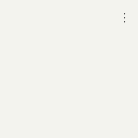
•
•
•