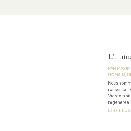
L’Imma
PAR
MAXIM
ROMAIN
,
H
Nous somme
romain la f
Vierge n'ai
régénérée o
LIRE PLUS