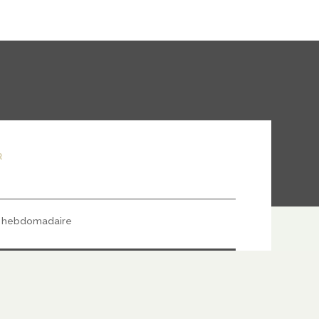
R
hebdomadaire
S'ABONNER