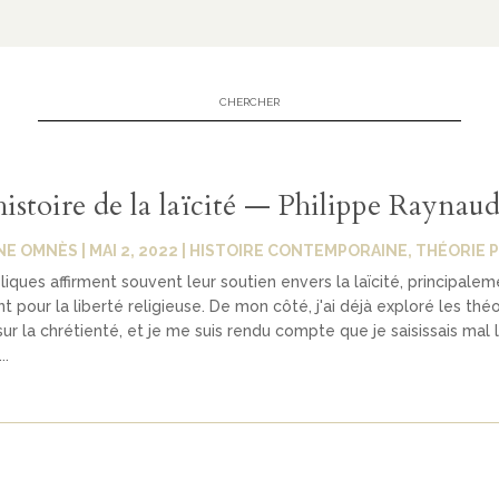
histoire de la laïcité — Philippe Raynau
NE OMNÈS
|
MAI 2, 2022
|
HISTOIRE CONTEMPORAINE
,
THÉORIE 
iques affirment souvent leur soutien envers la laïcité, principalem
 pour la liberté religieuse. De mon côté, j'ai déjà exploré les théo
sur la chrétienté, et je me suis rendu compte que je saisissais mal 
..