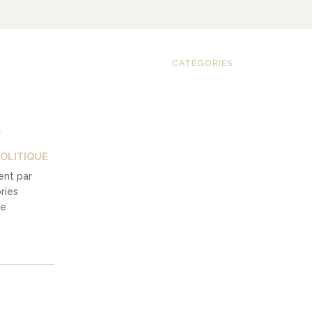
CATÉGORIES
d
POLITIQUE
ent par
ries
le