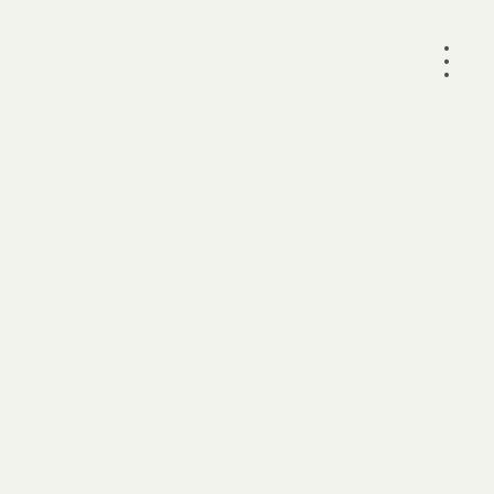
•
•
•