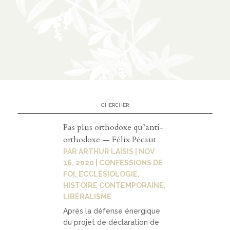
n
CATÉGORIES
À
02
propos
présen
Pas plus orthodoxe qu’anti-
tation
orthodoxe — Félix Pécaut
PAR
ARTHUR LAISIS
|
NOV
parten
16, 2020
|
CONFESSIONS DE
ariats
FOI
,
ECCLÉSIOLOGIE
,
HISTOIRE CONTEMPORAINE
,
LIBÉRALISME
Après la défense énergique
du projet de déclaration de
03