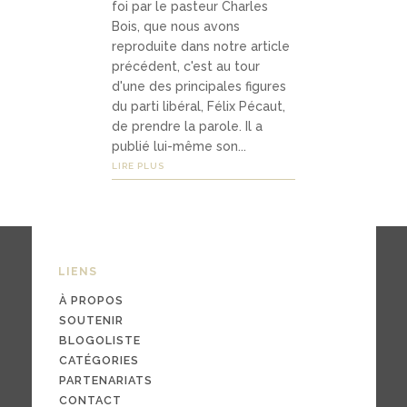
foi par le pasteur Charles
Média
Bois, que nous avons
s
reproduite dans notre article
précédent, c'est au tour
d'une des principales figures
du parti libéral, Félix Pécaut,
podca
de prendre la parole. Il a
sts
publié lui-même son...
LIRE PLUS
vidéo
s
LIENS
04
À PROPOS
Conta
SOUTENIR
BLOGOLISTE
ct
CATÉGORIES
PARTENARIATS
CONTACT