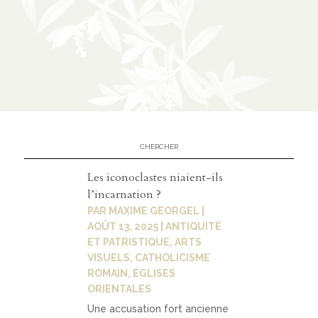
n
CATÉGORIES
À
02
propos
présen
Les iconoclastes niaient-ils
tation
l’incarnation ?
PAR
MAXIME GEORGEL
|
parten
AOÛT 13, 2025
|
ANTIQUITÉ
ariats
ET PATRISTIQUE
,
ARTS
VISUELS
,
CATHOLICISME
ROMAIN
,
ÉGLISES
ORIENTALES
03
Une accusation fort ancienne