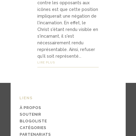
contre les opposants aux
Médias
icônes est que cette position
impliquerait une négation de
l'incarnation. En effet, le
podca
Christ s'étant rendu visible en
s'incarnant, il s'est
sts
nécessairement rendu
représentable. Ainsi, refuser
vidéo
qu'il soit représenté...
s
LIRE PLUS
04
Conta
LIENS
ct
À PROPOS
SOUTENIR
BLOGOLISTE
CATÉGORIES
conta
PARTENARIATS