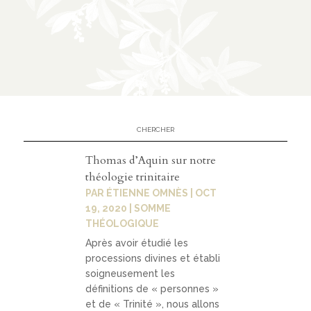
n
CATÉGORIES
À
02
propo
s
Thomas d’Aquin sur notre
théologie trinitaire
prése
PAR
ÉTIENNE OMNÈS
|
OCT
ntati
19, 2020
|
SOMME
THÉOLOGIQUE
on
Après avoir étudié les
parte
processions divines et établi
nariat
soigneusement les
définitions de « personnes »
s
et de « Trinité », nous allons