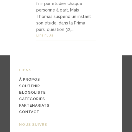
finir par étudier chaque
personne à part. Mais
Thomas suspend un instant
03
son étude, dans la Prima
Média
pars, question 32,...
LIRE PLUS
s
podc
asts
LIENS
À PROPOS
vidéo
SOUTENIR
s
BLOGOLISTE
CATÉGORIES
PARTENARIATS
CONTACT
04
NOUS SUIVRE