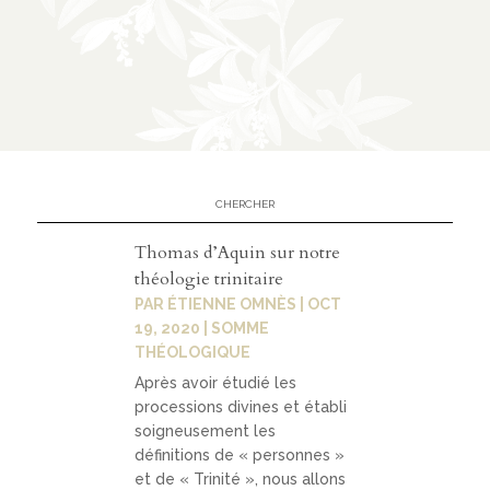
n
CATÉGORIES
À
02
propo
s
Thomas d’Aquin sur notre
théologie trinitaire
prése
PAR
ÉTIENNE OMNÈS
|
OCT
ntati
19, 2020
|
SOMME
THÉOLOGIQUE
on
Après avoir étudié les
parte
processions divines et établi
nariat
soigneusement les
définitions de « personnes »
s
et de « Trinité », nous allons