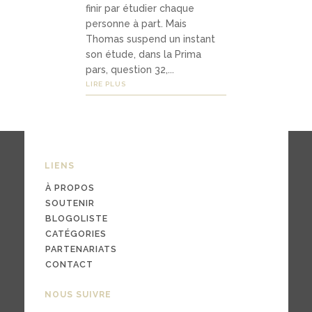
finir par étudier chaque
personne à part. Mais
Thomas suspend un instant
03
son étude, dans la Prima
Média
pars, question 32,...
LIRE PLUS
s
podc
asts
LIENS
À PROPOS
vidéo
SOUTENIR
s
BLOGOLISTE
CATÉGORIES
PARTENARIATS
CONTACT
04
NOUS SUIVRE