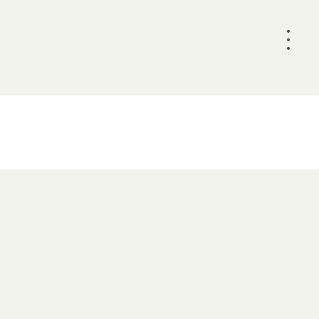
•
•
•