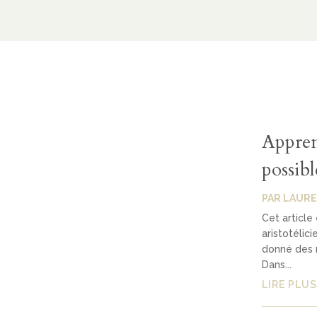
Apprend
possibl
PAR
LAURE
Cet article
aristotélic
donné des r
Dans...
LIRE PLUS