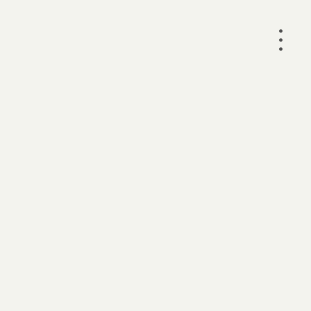
•
•
•