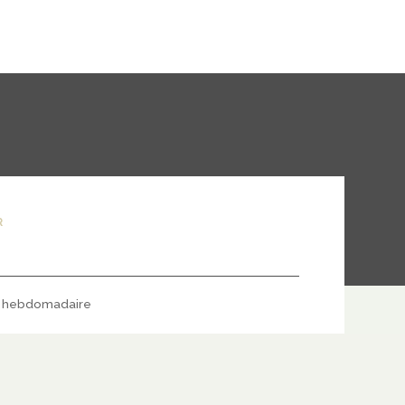
R
hebdomadaire
S'ABONNER