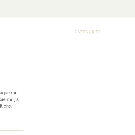
CATÉGORIES
s
sique (ou
ième, j'ai
tions.