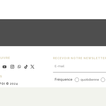
UIVRE
RECEVOIR NOTRE NEWSLETTE
S
Fréquence
quotidienne
FOI
© 2024
uline Bargy