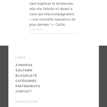
faire baptiser le lendemain,
elle m’a félicité et disant à
ceux qui m’accompagnaient
03
« une nouvelle naissance de
Média
plus demain ! ». Cette...
s
LIRE PLUS
podc
asts
LIENS
À PROPOS
vidéo
SOUTENIR
s
BLOGOLISTE
CATÉGORIES
PARTENARIATS
CONTACT
04
NOUS SUIVRE