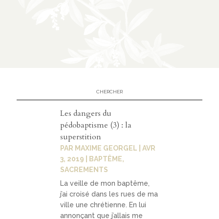
n
CATÉGORIES
À
02
propo
s
Les dangers du
pédobaptisme (3) : la
prése
superstition
ntatio
PAR
MAXIME GEORGEL
|
AVR
n
3, 2019
|
BAPTÊME
,
SACREMENTS
parte
La veille de mon baptême,
nariat
j’ai croisé dans les rues de ma
ville une chrétienne. En lui
s
annonçant que j’allais me