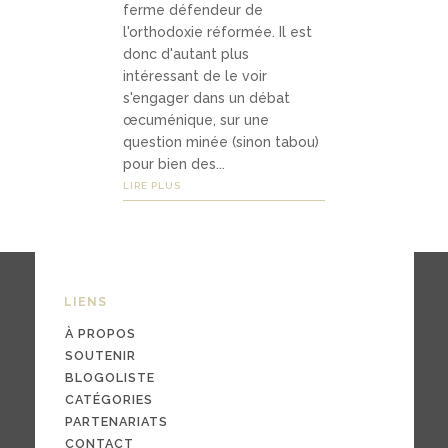
ferme défendeur de
Médias
l'orthodoxie réformée. Il est
donc d'autant plus
intéressant de le voir
podca
s'engager dans un débat
œcuménique, sur une
sts
question minée (sinon tabou)
pour bien des...
vidéo
LIRE PLUS
s
04
LIENS
Conta
À PROPOS
ct
SOUTENIR
BLOGOLISTE
CATÉGORIES
PARTENARIATS
conta
CONTACT