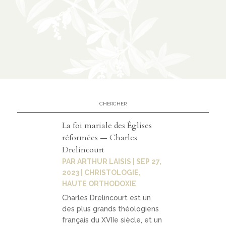
n
CATÉGORIES
À
02
propos
présen
La foi mariale des Églises
tation
réformées — Charles
Drelincourt
parten
PAR
ARTHUR LAISIS
|
SEP 27,
ariats
2023
|
CHRISTOLOGIE
,
HAUTE ORTHODOXIE
Charles Drelincourt est un
des plus grands théologiens
03
français du XVIIe siècle, et un