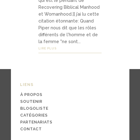
qui est le pendant de
03
Recovering Biblical Manhood
Média
et Womanhood.]] j’ai lu cette
citation étonnante: Quand
s
Piper nous dit que les rôles
différents de l'homme et de
la femme "ne sont...
podc
LIRE PLUS
asts
vidéo
s
LIENS
À PROPOS
SOUTENIR
04
BLOGOLISTE
CATÉGORIES
Conta
PARTENARIATS
ct
CONTACT