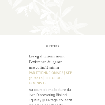
n
CATÉGORIES
À
02
propos
Les égalitariens nient
prése
l’existence du genre
ntatio
masculin/féminin
n
PAR
ÉTIENNE OMNÈS
|
SEP
30, 2020
|
THÉOLOGIE
parten
FÉMINISTE
ariats
Au cours de ma lecture du
livre Discovering Biblical
Equality [[Ouvrage collectif