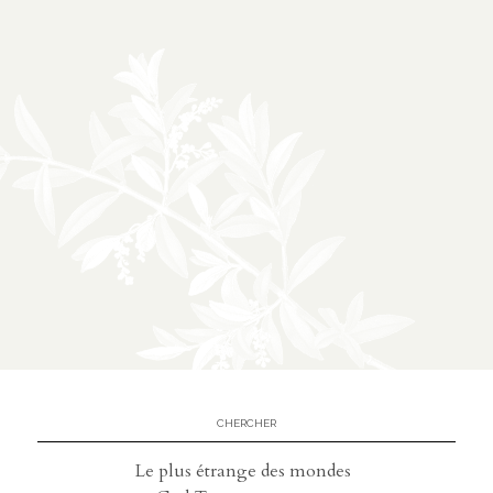
À propos
02
présentation
partenariats
Médias
03
podcasts
vidéos
Le plus étrange des mondes