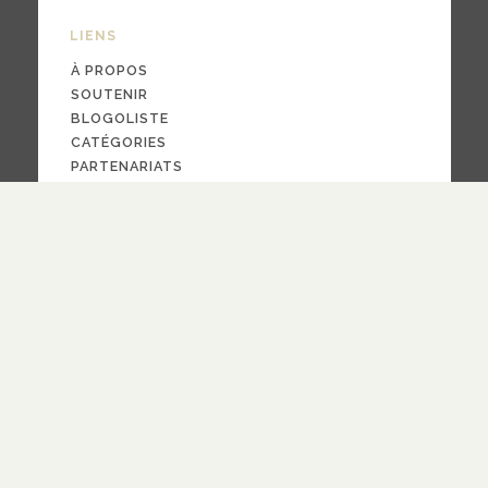
LIENS
À PROPOS
SOUTENIR
BLOGOLISTE
CATÉGORIES
PARTENARIATS
CONTACT
NOUS SUIVRE
CRÉDITS
PAR LA
FOI
© 2024
design
Pauline Bargy
RECEVOIR NOTRE NEWSLETTER