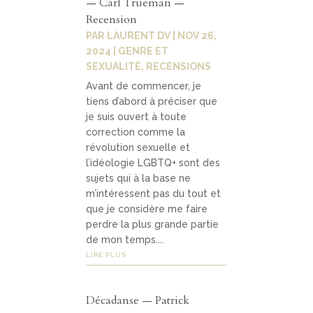
— Carl Trueman —
Contact
04
Recension
PAR
LAURENT DV
|
NOV 26,
2024
|
GENRE ET
SEXUALITÉ
,
RECENSIONS
contacter
Avant de commencer, je
soutenir
tiens d’abord à préciser que
je suis ouvert à toute
correction comme la
révolution sexuelle et
l’idéologie LGBTQ+ sont des
sujets qui à la base ne
m’intéressent pas du tout et
que je considère me faire
perdre la plus grande partie
de mon temps....
LIRE PLUS
Décadanse — Patrick