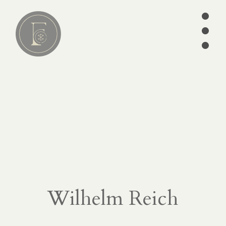
•
•
•
Lire
01
articles
séries
ebooks
écrits des
Pères
édition
Wilhelm Reich
CATÉGORIES