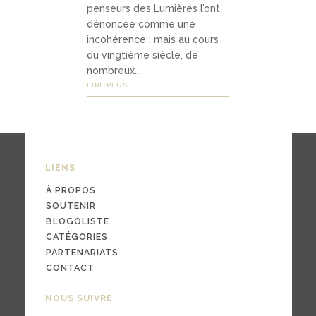
penseurs des Lumières l’ont
dénoncée comme une
incohérence ; mais au cours
03
du vingtième siècle, de
Média
nombreux...
LIRE PLUS
s
podc
asts
LIENS
À PROPOS
vidéo
SOUTENIR
s
BLOGOLISTE
CATÉGORIES
PARTENARIATS
CONTACT
04
NOUS SUIVRE