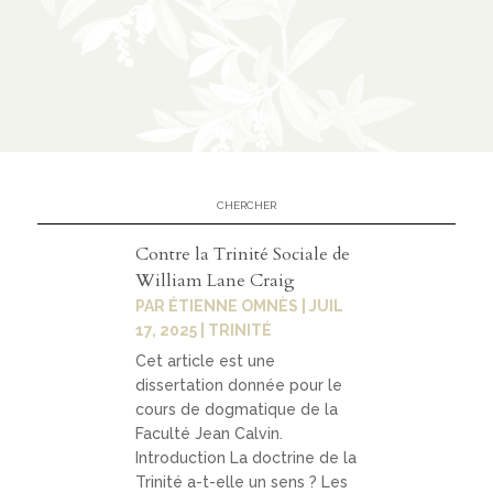
n
CATÉGORIES
À
02
propo
s
Contre la Trinité Sociale de
William Lane Craig
prése
PAR
ÉTIENNE OMNÈS
|
JUIL
ntati
17, 2025
|
TRINITÉ
on
Cet article est une
dissertation donnée pour le
parte
cours de dogmatique de la
nariat
Faculté Jean Calvin.
Introduction La doctrine de la
s
Trinité a-t-elle un sens ? Les