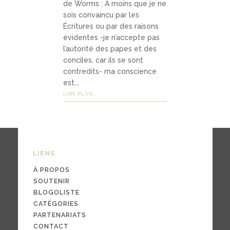
de Worms : À moins que je ne
Média
sois convaincu par les
s
Écritures ou par des raisons
évidentes -je n’accepte pas
l’autorité des papes et des
conciles, car ils se sont
podca
contredits- ma conscience
sts
est...
LIRE PLUS
vidéo
s
LIENS
04
À PROPOS
Conta
SOUTENIR
BLOGOLISTE
ct
CATÉGORIES
PARTENARIATS
CONTACT