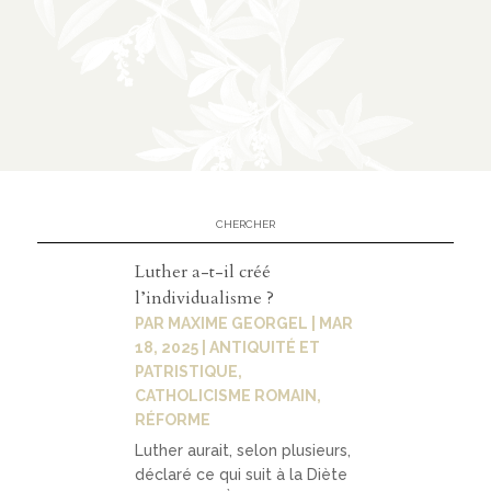
n
CATÉGORIES
À
02
propos
présen
Luther a-t-il créé
tation
l’individualisme ?
PAR
MAXIME GEORGEL
|
MAR
parten
18, 2025
|
ANTIQUITÉ ET
ariats
PATRISTIQUE
,
CATHOLICISME ROMAIN
,
RÉFORME
Luther aurait, selon plusieurs,
déclaré ce qui suit à la Diète
03