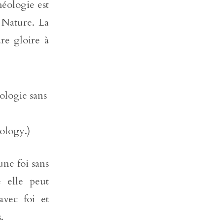
héologie est
a Nature. La
c
o
re gloire à
n
t
a
c
t
ologie sans
e
r
s
xology.)
o
u
t
e
ne foi sans
n
e elle peut
i
r
avec foi et
.