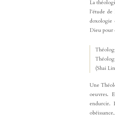
La théologi
l’étude de 
doxologie 
Dieu pour ce
Théologi
Théologi
(Shai Li
Une Théolo
oeuvres. E
endurcir. 
obéissance,