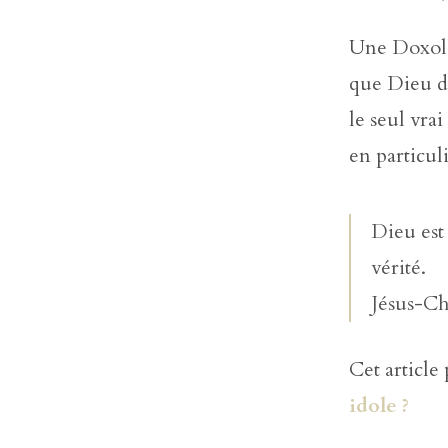
Une Doxolog
que Dieu di
le seul vra
en particuli
Dieu est 
vérité.
Jésus-Chr
Cet article
idole ?