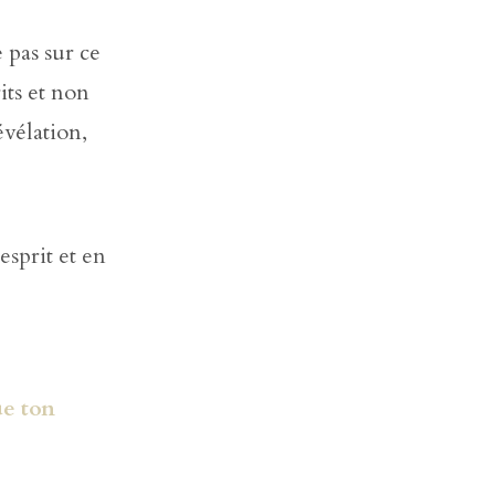
 pas sur ce
its et non
évélation,
esprit et en
ue ton