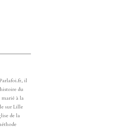
rlafoi.fr, il
histoire du
e marié à la
e sur Lille
lise de la
 méthode