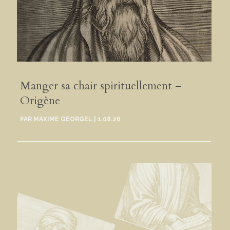
Manger sa chair spirituellement –
Origène
PAR
MAXIME GEORGEL
|
1.08.26