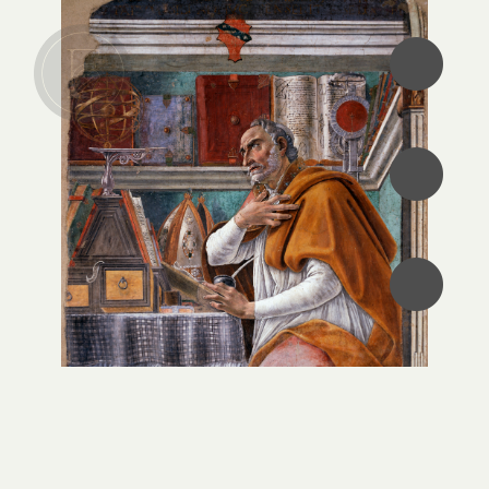
•
•
•