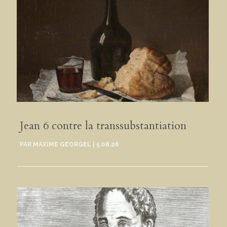
Jean 6 contre la transsubstantiation
PAR
MAXIME GEORGEL
|
5.08.26