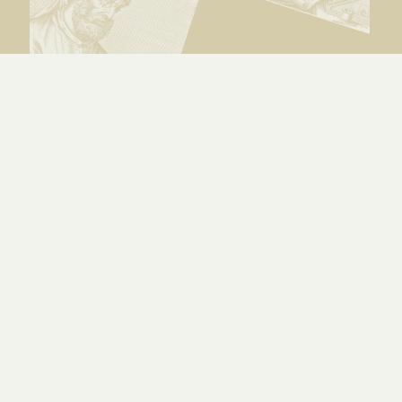
Mâcher Jésus-Christ par la foi –
Tertullien
PAR
MAXIME GEORGEL
|
31.07.26