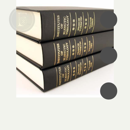
•
•
•