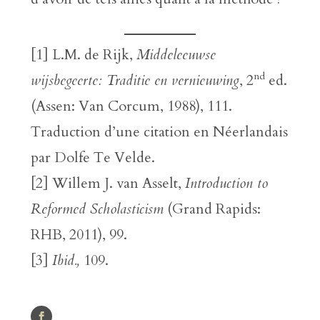
[1] L.M. de Rijk,
Middeleeuwse
nd
wijsbegeerte: Traditie en vernieuwing
, 2
ed.
(Assen: Van Corcum, 1988), 111.
Traduction d’une citation en Néerlandais
par Dolfe Te Velde.
[2] Willem J. van Asselt,
Introduction to
Reformed Scholasticism
(Grand Rapids:
RHB, 2011), 99.
[3]
Ibid.,
109.