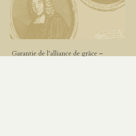
Garantie de l’alliance de grâce –
Turretin (12.9)
PAR
ÉTIENNE OMNÈS
|
3.08.26