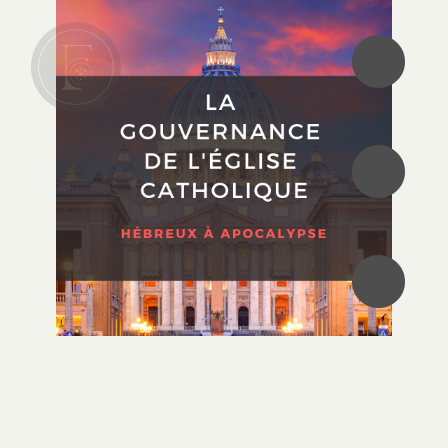
•
•
•