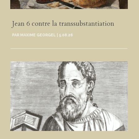
Jean 6 contre la transsubstantiation
PAR
MAXIME GEORGEL
|
5.08.26