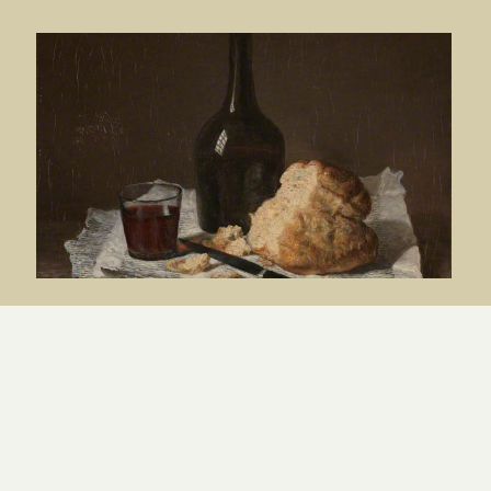
Jean 6 contre la transsubstantiation
PAR
MAXIME GEORGEL
|
5.08.26