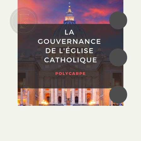
•
•
•