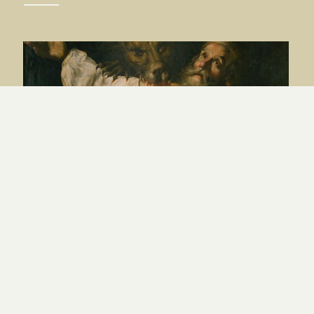
La chair du Seigneur selon saint
Ignace
PAR
MAXIME GEORGEL
|
6.08.26