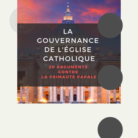
•
•
•