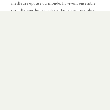
meilleure épouse du monde. Ils vivent ensemble
sur Lille avec leurs quatre enfants, sont membres
de l'Église de la Trinité (trinitelille.fr) et sont
moniteurs de la méthode Billings.
SUR LE MÊME SUJET