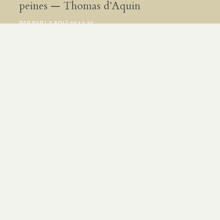
peines — Thomas d’Aquin
PAR
PAR LA FOI
|
27.12.25
Thomas d’Aquin contre les émeutes
PAR
LAURENT DV
|
27.09.25