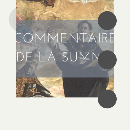
•
•
•