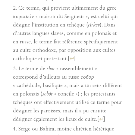
Ce terme, qui provient ultimement du grec
κυριακόν « maison du Seigneur », est celui qui
désigne l’institution en tchèque (
církev
). Dans
d’autres langues slaves, comme en polonais et
en russe, le terme fait référence spécifiquement
au culte orthodoxe, par opposition aux cultes
catholique et protestant.
[
↩
]
Le terme de
sbor
« rassemblement »
correspond d’ailleurs au russe
собор
« cathédrale, basilique », mais a un sens différent
en polonais (
sobór
« concile ») ; les protestants
tchèques ont effectivement utilisé ce terme pour
désigner les paroisses, mais il a pu ensuite
désigner également les lieux de culte.
[
↩
]
Serge ou Bahira, moine chrétien hérétique