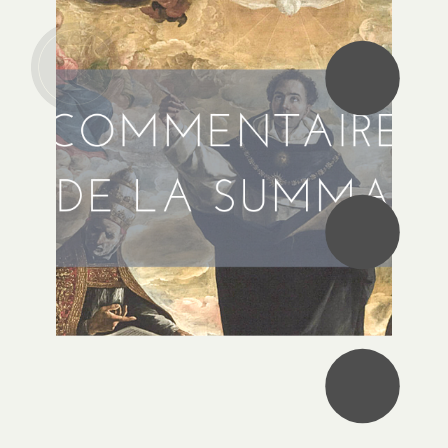
•
•
•