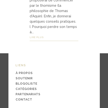
proposerai de commencer
03
par le thomisme (la
Média
philosophie de Thomas
d'Aquin). Enfin, je donnerai
s
quelques conseils pratiques.
I. Pourquoi perdre son temps
à...
podc
LIRE PLUS
asts
vidéo
s
LIENS
À PROPOS
SOUTENIR
04
BLOGOLISTE
CATÉGORIES
Conta
PARTENARIATS
ct
CONTACT