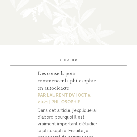
n
CATÉGORIES
À
02
propos
Des conseils pour
prése
commencer la philosophie
ntatio
en autodidacte
n
PAR
LAURENT DV
|
OCT 5,
2021
|
PHILOSOPHIE
parten
Dans cet article, j'expliquerai
ariats
d'abord pourquoi il est
vraiment important d'étudier
la philosophie. Ensuite je