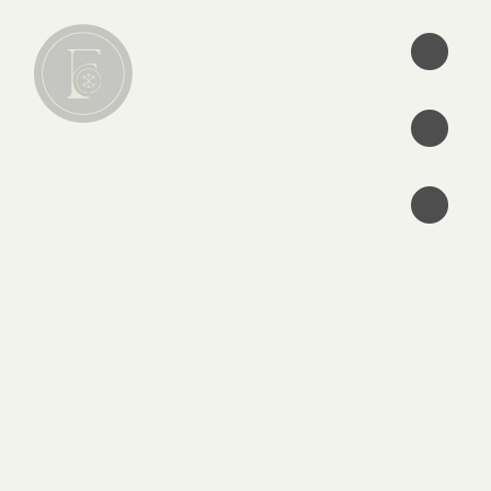
•
•
•