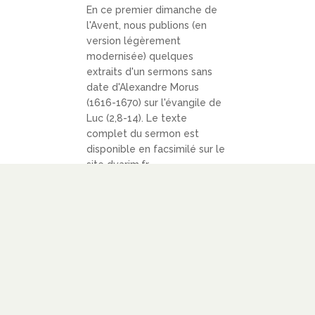
En ce premier dimanche de
l'Avent, nous publions (en
version légèrement
modernisée) quelques
extraits d'un sermons sans
date d'Alexandre Morus
(1616-1670) sur l'évangile de
Luc (2,8-14). Le texte
complet du sermon est
disponible en facsimilé sur le
site dvarim.fr,...
LIRE PLUS
Neuf méditations pour
Noël — Jean 1
PAR
MAXIME GEORGEL
|
JAN
16, 2021
|
PIÉTÉ ET CULTE
DOMESTIQUE
Nous aimons mettre en