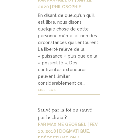
PAR
PARPAILLOT
|
JAN 25,
2020
|
PHILOSOPHIE
Contact
En disant de quelqu'un qu'il
04
est libre, nous disons
quelque chose de cette
personne même, et non des
contacter
circonstances qui l'entourent.
La liberté relève de la
soutenir
« puissance » plus que de la
« possibilité ». Des
contraintes extérieures
peuvent limiter
considérablement ce...
LIRE PLUS
Sauvé par la foi ou sauvé
par le choix ?
PAR
MAXIME GEORGEL
|
FÉV
10, 2018
|
DOGMATIQUE
,
PRÉDESTINATION/