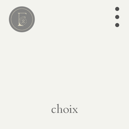
•
•
•
Lire
01
articles
séries
ebooks
écrits des
Pères
édition
choix
CATÉGORIES