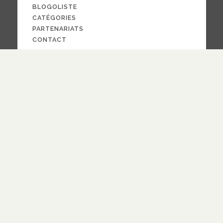
BLOGOLISTE
CATÉGORIES
PARTENARIATS
CONTACT
NOUS SUIVRE
CRÉDITS
PAR LA
FOI
© 2024
design
Pauline Bargy
RECEVOIR NOTRE NEWSLETTER
quotidienne
hebdomadaire
Fréquence
S'ABONNER