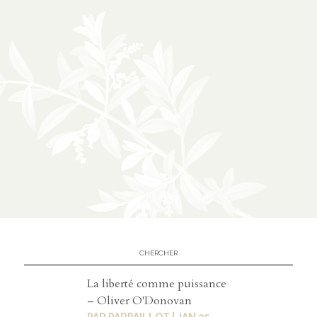
À
02
propos
présentation
partenariats
Médias
03
podcasts
La liberté comme puissance
vidéos
– Oliver O'Donovan