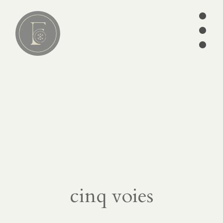
•
•
•
Lire
01
articles
séries
ebooks
écrits des
Pères
édition
cinq voies
CATÉGORIES