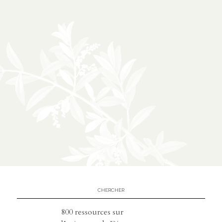
À propos
02
présentation
partenariats
Médias
03
podcasts
vidéos
800 ressources sur