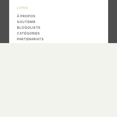
LIENS
À PROPOS
SOUTENIR
BLOGOLISTE
CATÉGORIES
PARTENARIATS
CONTACT
NOUS SUIVRE
CRÉDITS
PAR LA
FOI
© 2024
design
Pauline Bargy
RECEVOIR NOTRE NEWSLETTER