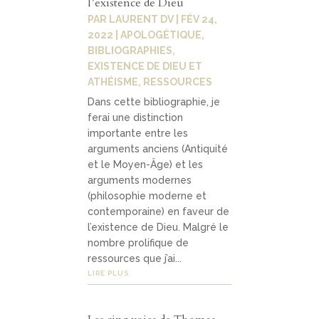
l’existence de Dieu
Contact
04
PAR
LAURENT DV
|
FÉV 24,
2022
|
APOLOGÉTIQUE
,
BIBLIOGRAPHIES
,
EXISTENCE DE DIEU ET
contacter
ATHÉISME
,
RESSOURCES
Dans cette bibliographie, je
soutenir
ferai une distinction
importante entre les
arguments anciens (Antiquité
et le Moyen-Âge) et les
arguments modernes
(philosophie moderne et
contemporaine) en faveur de
l’existence de Dieu. Malgré le
nombre prolifique de
ressources que j’ai...
LIRE PLUS