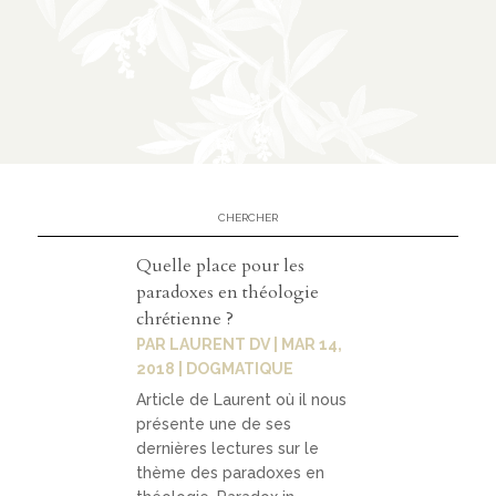
n
CATÉGORIES
À
02
propos
Quelle place pour les
prése
paradoxes en théologie
ntatio
chrétienne ?
n
PAR
LAURENT DV
|
MAR 14,
2018
|
DOGMATIQUE
parten
Article de Laurent où il nous
ariats
présente une de ses
dernières lectures sur le
thème des paradoxes en