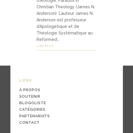
théologie, Paradox in
03
Christian Theology (James N.
Média
Anderson). L’auteur James N.
Anderson est professeur
s
d’Apologétique et de
Théologie Systématique au
Reformed...
podc
LIRE PLUS
asts
vidéo
s
LIENS
À PROPOS
SOUTENIR
04
BLOGOLISTE
CATÉGORIES
Conta
PARTENARIATS
ct
CONTACT