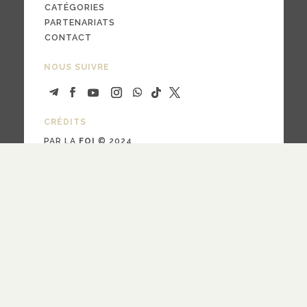
CATÉGORIES
PARTENARIATS
CONTACT
NOUS SUIVRE
CRÉDITS
PAR LA
FOI
© 2024
design
Pauline Bargy
RECEVOIR NOTRE NEWSLETTER
quotidienne
hebdomadaire
Fréquence
S'ABONNER