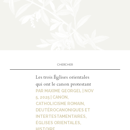
À
02
propos
présent
ation
partena
riats
Les trois Églises orientales
qui ont le canon protestant
PAR
MAXIME GEORGEL
|
NOV
5, 2025
|
CANON
,
03
CATHOLICISME ROMAIN
,
DEUTÉROCANONIQUES ET
Médias
INTERTESTAMENTAIRES
,
ÉGLISES ORIENTALES
,
HISTOIRE