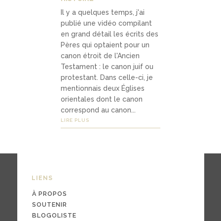
podcas
Il y a quelques temps, j'ai
ts
publié une vidéo compilant
en grand détail les écrits des
vidéos
Pères qui optaient pour un
canon étroit de l'Ancien
Testament : le canon juif ou
protestant. Dans celle-ci, je
mentionnais deux Églises
04
orientales dont le canon
Conta
correspond au canon...
ct
LIRE PLUS
contac
ter
LIENS
À PROPOS
souten
SOUTENIR
ir
BLOGOLISTE