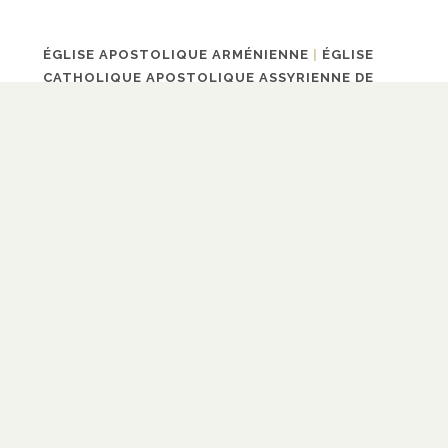
ÉGLISE APOSTOLIQUE ARMÉNIENNE
|
ÉGLISE
CATHOLIQUE APOSTOLIQUE ASSYRIENNE DE
L'ORIENT
|
ÉGLISE ORTHODOXE RUSSE
|
ÉGLISES
NON CHALCÉDONIENNES
MAXIME GEORGEL
Maxime est médecin à Lille. Fondateur du site
Parlafoi.fr, il se passionne pour la théologie
systématique, l'histoire du dogme et la