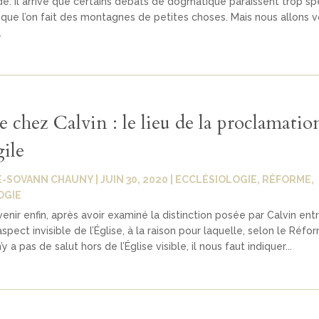
 Il arrive que certains débats de dogmatique paraissent trop spé
t que l’on fait des montagnes de petites choses. Mais nous allons v
.
e chez Calvin : le lieu de la proclamatio
ile
E-SOVANN CHAUNY
|
JUIN 30, 2020
|
ECCLÉSIOLOGIE
,
RÉFORME
,
OGIE
venir enfin, après avoir examiné la distinction posée par Calvin ent
'aspect invisible de l’Église, à la raison pour laquelle, selon le Réf
’y a pas de salut hors de l’Église visible, il nous faut indiquer...