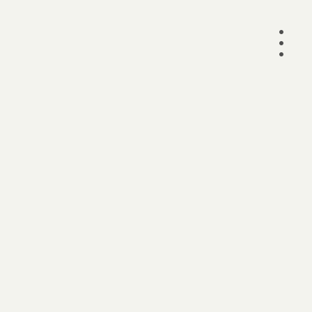
•
•
•