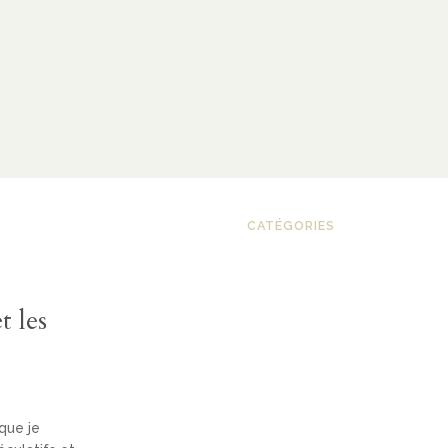
CATÉGORIES
t les
que je