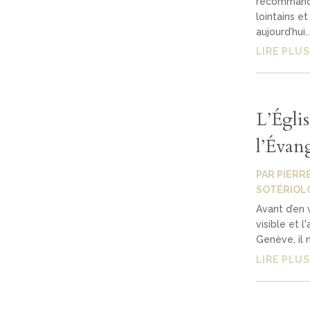
recommande.
lointains e
aujourd’hui..
LIRE PLUS
L’Églis
l’Évang
PAR
PIERR
SOTÉRIOL
Avant d’en 
visible et l
Genève, il n
LIRE PLUS