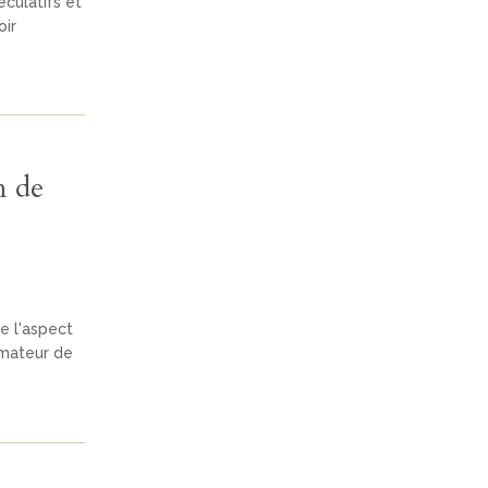
culatifs et
oir
n de
re l'aspect
ormateur de