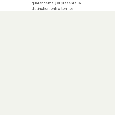
quarantième, j'ai présenté la
distinction entre termes
distribués et termes non
distribués. Dans cet article,...
LIRE PLUS
LIENS
À PROPOS
SOUTENIR
BLOGOLISTE
CATÉGORIES
PARTENARIATS
CONTACT
NOUS SUIVRE