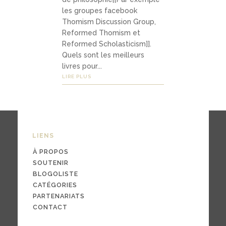
03
les groupes facebook
Média
Thomism Discussion Group,
Reformed Thomism et
s
Reformed Scholasticism]].
Quels sont les meilleurs
livres pour...
podc
LIRE PLUS
asts
vidéo
s
LIENS
À PROPOS
SOUTENIR
BLOGOLISTE
04
CATÉGORIES
Conta
PARTENARIATS
ct
CONTACT