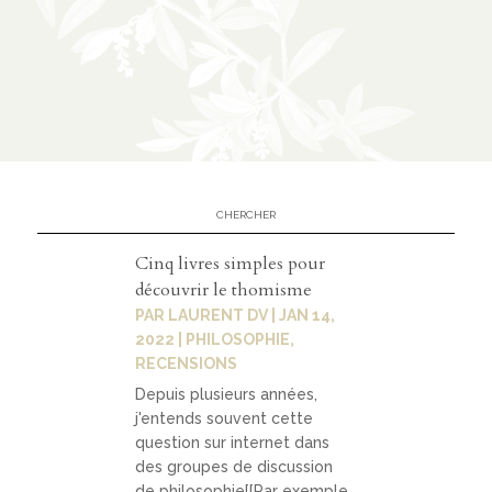
n
CATÉGORIES
À
02
propos
Cinq livres simples pour
prése
découvrir le thomisme
ntatio
PAR
LAURENT DV
|
JAN 14,
n
2022
|
PHILOSOPHIE
,
RECENSIONS
parten
Depuis plusieurs années,
ariats
j'entends souvent cette
question sur internet dans
des groupes de discussion
de philosophie[[Par exemple