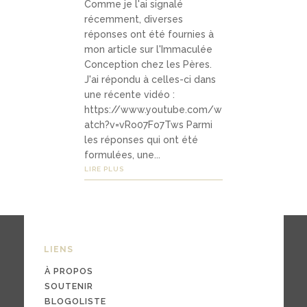
Comme je l'ai signalé
podcas
récemment, diverses
ts
réponses ont été fournies à
mon article sur l'Immaculée
vidéos
Conception chez les Pères.
J'ai répondu à celles-ci dans
une récente vidéo :
https://www.youtube.com/w
atch?v=vRo07Fo7Tws Parmi
04
les réponses qui ont été
Conta
formulées, une...
ct
LIRE PLUS
contac
ter
LIENS
À PROPOS
souten
SOUTENIR
ir
BLOGOLISTE