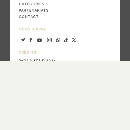
CATÉGORIES
PARTENARIATS
CONTACT
NOUS SUIVRE
CRÉDITS
PAR LA
FOI
© 2024
design
Pauline Bargy
RECEVOIR NOTRE NEWSLETTER
quotidienne
hebdomadaire
Fréquence
S'ABONNER