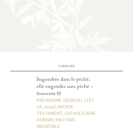
À
02
propos
présent
ation
partena
riats
Engendrée dans le péché,
elle engendra sans péché –
Innocent III
PAR
MAXIME GEORGEL
|
FÉV
03
18, 2025
|
ANCIEN
Médias
TESTAMENT
,
CATHOLICISME
ROMAIN
,
HISTOIRE
MÉDIÉVALE