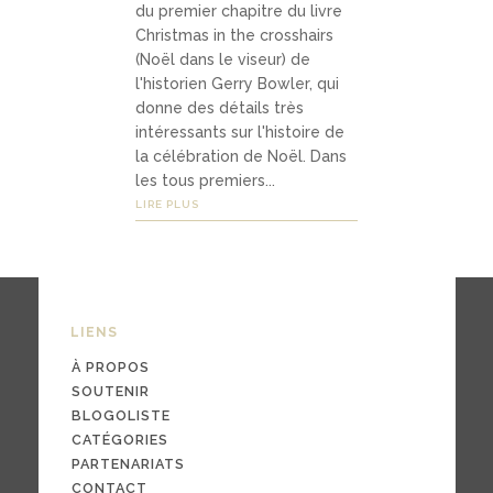
du premier chapitre du livre
Médias
Christmas in the crosshairs
(Noël dans le viseur) de
l'historien Gerry Bowler, qui
podca
donne des détails très
intéressants sur l'histoire de
sts
la célébration de Noël. Dans
les tous premiers...
vidéo
LIRE PLUS
s
04
LIENS
Conta
À PROPOS
ct
SOUTENIR
BLOGOLISTE
CATÉGORIES
PARTENARIATS
conta
CONTACT