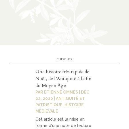
n
CATÉGORIES
À
02
propos
présen
Une histoire très rapide de
tation
Noël, de l’Antiquité à la fin
du Moyen Âge
parten
PAR
ÉTIENNE OMNÈS
|
DÉC
ariats
22, 2020
|
ANTIQUITÉ ET
PATRISTIQUE
,
HISTOIRE
MÉDIÉVALE
Cet article est la mise en
03
forme d'une note de lecture