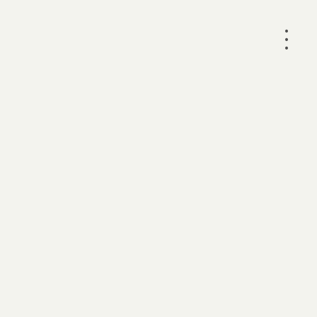
•
•
•