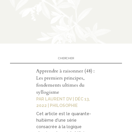
n
CATÉGORIES
À
02
propos
Apprendre à raisonner (48) :
prése
Les premiers principes,
ntatio
fondements ultimes du
n
syllogisme
PAR
LAURENT DV
|
DÉC 13,
parten
2022
|
PHILOSOPHIE
ariats
Cet article est le quarante-
huitième d'une série
consacrée à la logique