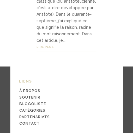
classique (ou aristotélicienne,
03
c'est-à-dire développée par
Média
Aristote). Dans le quarante-
s
septième, j'ai expliqué ce
que signifie la raison, racine
du mot raisonnement. Dans
cet article, je...
podc
LIRE PLUS
asts
vidéo
s
LIENS
À PROPOS
SOUTENIR
04
BLOGOLISTE
CATÉGORIES
Conta
PARTENARIATS
ct
CONTACT