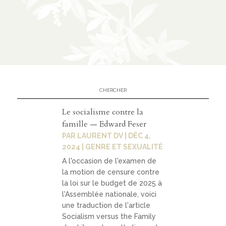
n
CATÉGORIES
À
02
propo
s
Le socialisme contre la
famille — Edward Feser
PAR
LAURENT DV
|
DÉC 4,
prése
2024
|
GENRE ET SEXUALITÉ
ntati
A l'occasion de l'examen de
on
la motion de censure contre
la loi sur le budget de 2025 à
parte
l'Assemblée nationale, voici
naria
une traduction de l'article
ts
Socialism versus the Family