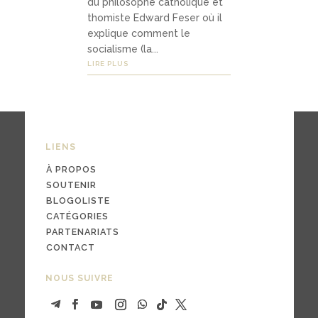
du philosophe catholique et
thomiste Edward Feser où il
explique comment le
03
socialisme (la...
LIRE PLUS
Médi
as
LIENS
podc
asts
À PROPOS
SOUTENIR
vidé
BLOGOLISTE
CATÉGORIES
os
PARTENARIATS
CONTACT
NOUS SUIVRE
04