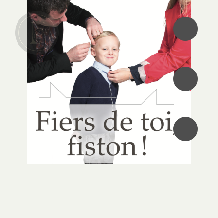
•
•
•