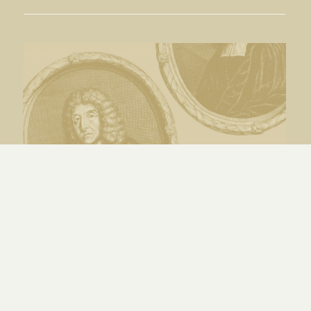
Etendue de l’alliance de grâce –
Turretin (12.6)
PAR
ÉTIENNE OMNÈS
|
20.07.26