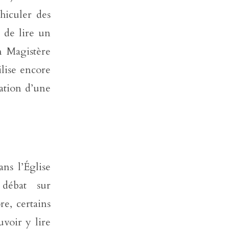
hiculer des
 de lire un
un Magistère
ilise encore
ation d’une
ns l’Église
 débat sur
re, certains
uvoir y lire