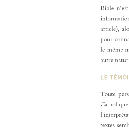
Bible n’es
informatio
article), a
pour connaî
le même mo
autre natur
LE TÉMOI
Toute perso
Catholiqu
l’interprét
textes semb