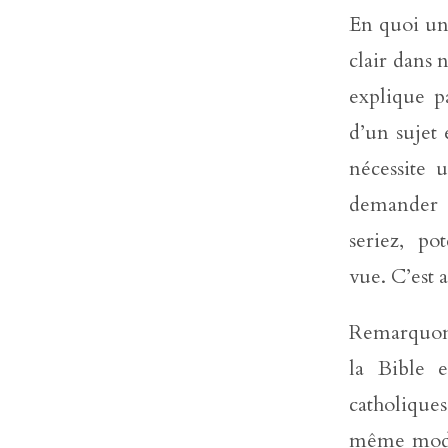
En quoi un 
clair dans 
explique pa
d’un sujet 
nécessite 
demander d
seriez, p
vue. C’est 
Remarquons 
la Bible 
catholique
même mode 