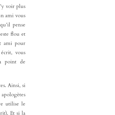
’y voir plus
 un ami vous
qu’il pense
este flou et
et ami pour
écrit, vous
n point de
s. Ainsi, si
apologètes
 utilise le
). Et si la