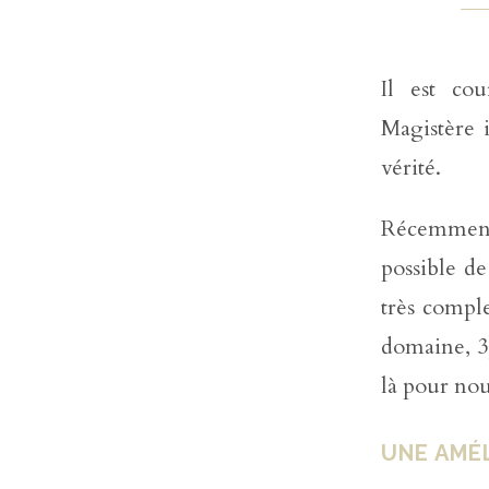
Il est co
Magistère i
vérité.
Récemment, 
possible de
très comple
domaine, 3)
là pour nous
UNE AMÉ