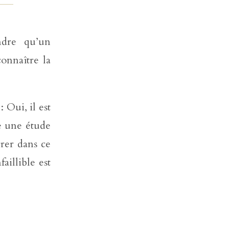
c
o
ndre qu’un
n
t
connaître la
a
c
t
e
 Oui, il est
r
te une étude
s
o
rrer dans ce
u
t
aillible est
e
n
i
r