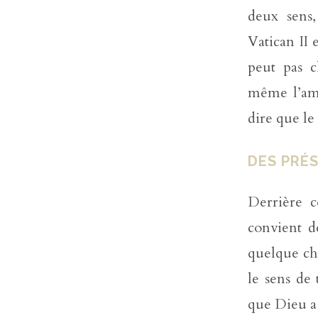
deux sens,
Vatican II 
peut pas c
même l’amél
dire que le
DES PRÉ
Derrière c
convient d
quelque cho
le sens de 
que Dieu a