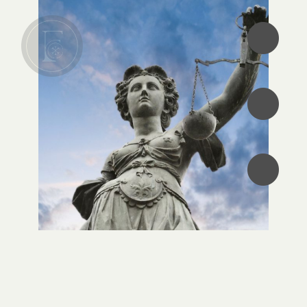
•
•
•