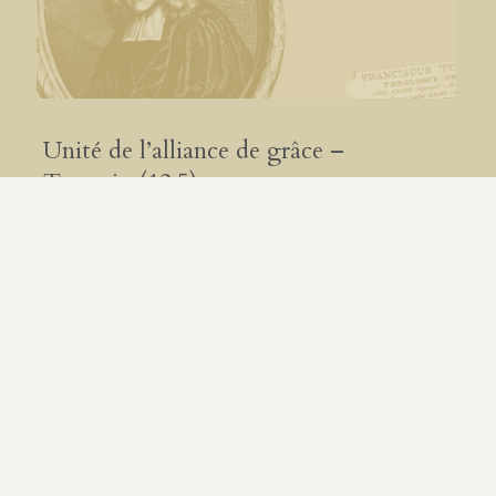
Unité de l’alliance de grâce –
Turretin (12.5)
PAR
ÉTIENNE OMNÈS
|
13.07.26