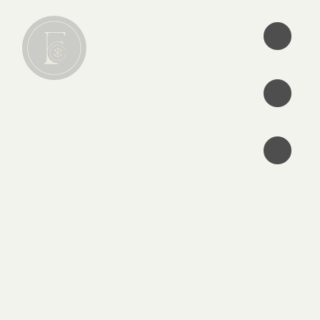
•
•
•