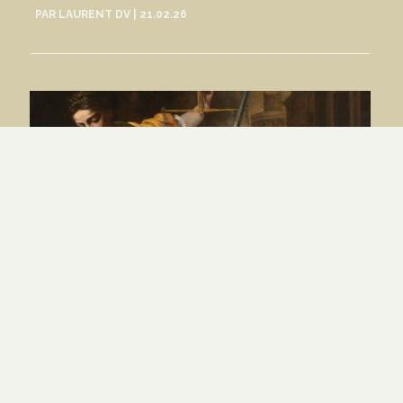
PAR
LAURENT DV
|
21.02.26
Il est permis aux juges d’infliger des
peines — Thomas d’Aquin
PAR
PAR LA FOI
|
27.12.25