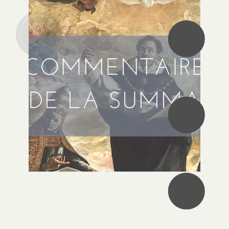
•
•
•