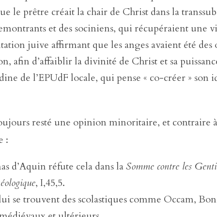
ue le prêtre créait la chair de Christ dans la transsub
emontrants et des sociniens, qui récupéraient une vi
ation juive affirmant que les anges avaient été des 
on, afin d’affaiblir la divinité de Christ et sa puissanc
dine de l’EPUdF locale, qui pense « co-créer » son i
toujours resté une opinion minoritaire, et contraire 
e :
s d’Aquin réfute cela dans la
Somme contre les Genti
éologique
, I,45,5.
lui se trouvent des scolastiques comme Occam, Bon
 médiévaux et ultérieurs.