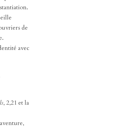
stantiation.
eille
ouvriers de
e.
dentité avec
à
ls
, 2,21 et la
aventure,