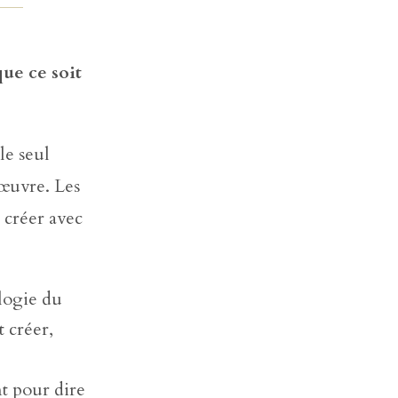
c
o
ue ce soit
n
t
a
c
le seul
t
e
 œuvre. Les
r
 créer avec
s
o
u
t
e
logie du
n
i
t créer,
r
t pour dire