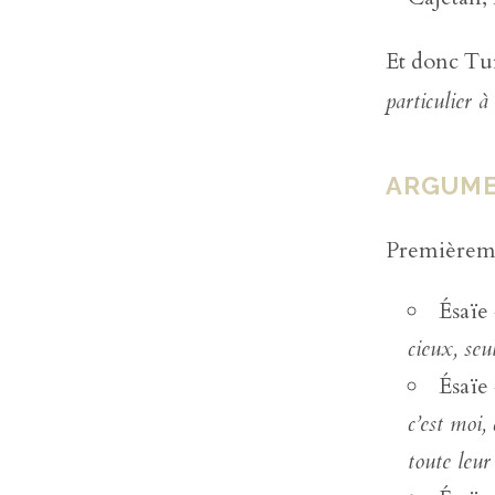
Et donc Tur
particulier 
ARGUMEN
Premièremen
Ésaïe
cieux, seul
Ésaïe
c’est moi,
toute leur