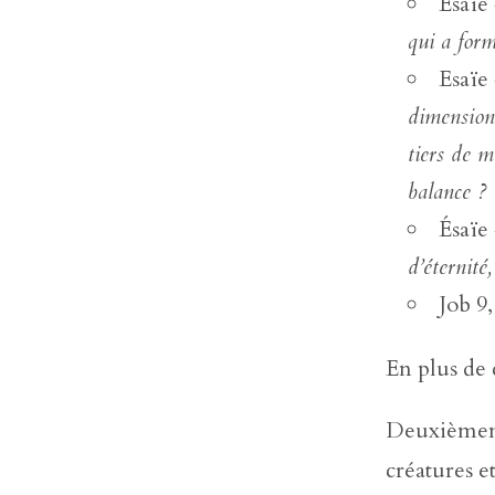
Ésaïe
qui a formé
Esaïe
dimension
tiers de m
balance ?
Ésaïe
d’éternité, 
Job 9,
En plus de c
Deuxièmemen
créatures e