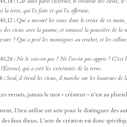
 45,18 :
Car ainsi parle l’
É
ternel, le créateur des cieux, le
 la terre, qui l’a faite et qui l’a affermie
.
 40,12 :
Qui a mesuré les eaux dans le creux de sa main, p
s des cieux avec la paume, et ramassé la poussière de la 
esure ? Qui a pesé les montagnes au crochet, et les colline
 40,28 :
Ne le sais-tu pas ? Ne l’as-tu pas appris ? C’est 
l’
É
ternel, qui a créé les extrémités de la terre
.
8 :
Seul, il étend les cieux, il marche sur les hauteurs de l
es versets, jamais le mot « créateur » n’est au pluriel
t, Dieu utilise cet acte pour le distinguer des au
t des faux dieux. L’acte de création est donc spécifi