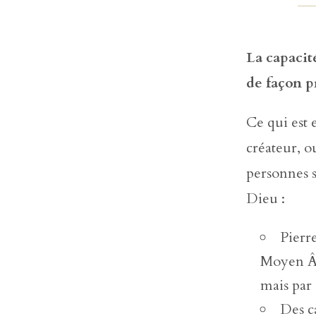
La capacit
de façon p
Ce qui est e
créateur, o
personnes s
Dieu :
Pierr
Moyen Â
mais par
Des c