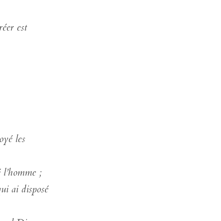
réer est
loyé les
éé l’homme ;
qui ai disposé