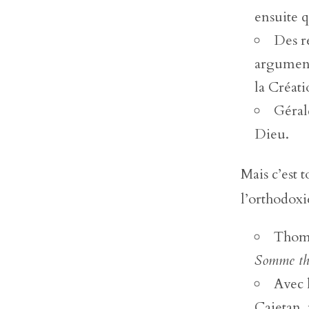
ensuite q
Des r
argument
la Créati
Géral
Dieu.
Mais c’est 
l’orthodoxi
Thoma
Somme th
Avec 
Cajetan,