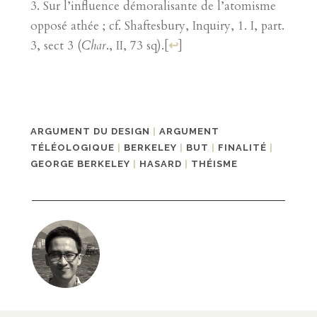
Sur l’influence démoralisante de l’atomisme
opposé athée ; cf. Shaftesbury, Inquiry, 1. I, part.
3, sect 3 (
Char
., II, 73 sq).
[
↩
]
ARGUMENT DU DESIGN
|
ARGUMENT
TÉLÉOLOGIQUE
|
BERKELEY
|
BUT
|
FINALITÉ
|
GEORGE BERKELEY
|
HASARD
|
THÉISME