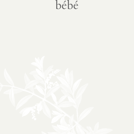
À propos
bébé
02
présentation
partenariats
Médias
03
podcasts
vidéos
04