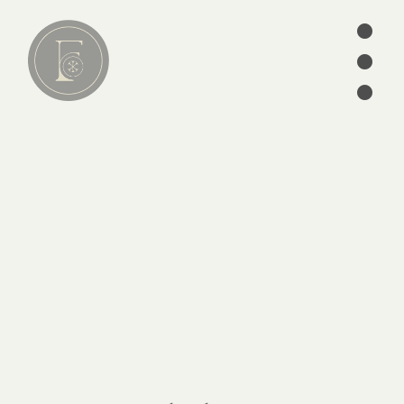
•
•
Lire
•
01
articles
séries
ebooks
écrits des Pères
édition
CATÉGORIES