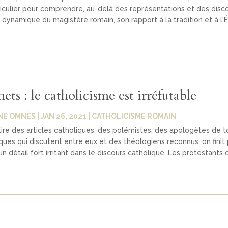
ticulier pour comprendre, au-delà des représentations et des disc
la dynamique du magistère romain, son rapport à la tradition et à l'É
mets : le catholicisme est irréfutable
NE OMNÈS
|
JAN 26, 2021
|
CATHOLICISME ROMAIN
lire des articles catholiques, des polémistes, des apologètes de t
ques qui discutent entre eux et des théologiens reconnus, on finit 
n détail fort irritant dans le discours catholique. Les protestants 