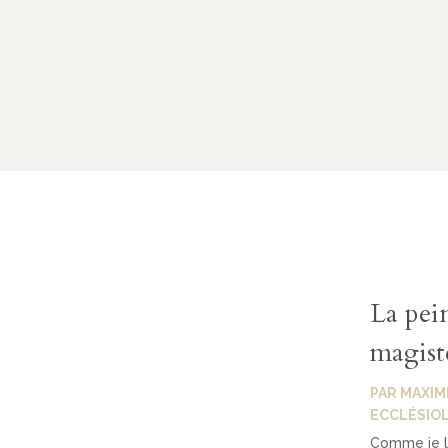
La pein
magistè
PAR
MAXIM
ECCLÉSIO
Comme je l'