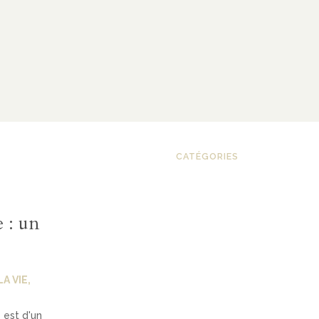
CATÉGORIES
 : un
A VIE
,
 est d'un