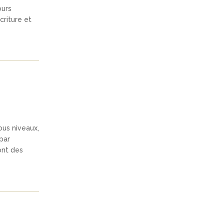
ours
criture et
ous niveaux,
par
ont des