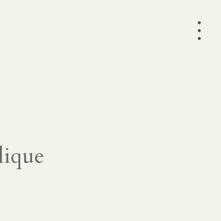
•
•
•
lique